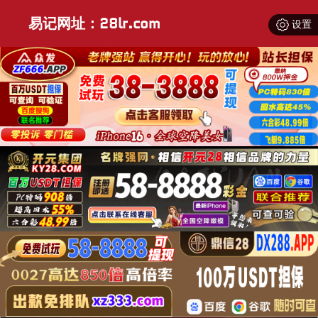
易记网址：28lr.com
设置